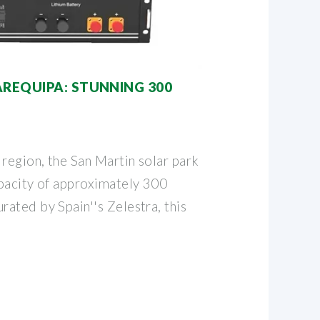
AREQUIPA: STUNNING 300
region, the San Martin solar park
pacity of approximately 300
ated by Spain''s Zelestra, this