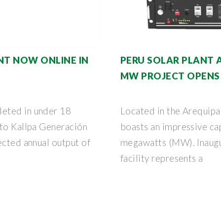
NT NOW ONLINE IN
PERU SOLAR PLANT 
MW PROJECT OPENS
eted in under 18
Located in the Arequipa 
 to Kallpa Generación
boasts an impressive ca
ected annual output of
megawatts (MW). Inaugur
facility represents a