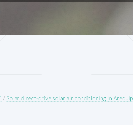
E
/
Solar direct-drive solar air conditioning in Arequi